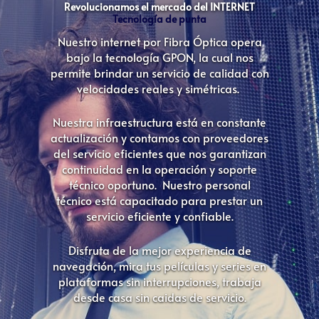
Revolucionamos el mercado del INTERNET
Tecnología de punta
Nuestro internet por Fibra Óptica opera
bajo la tecnología GPON, la cual nos
permite brindar un servicio de calidad con
velocidades reales y simétricas.
Nuestra infraestructura está en constante
actualización y contamos con proveedores
del servicio eficientes que nos garantizan
continuidad en la operación y soporte
técnico oportuno. Nuestro personal
técnico está capacitado para prestar un
servicio eficiente y confiable.
Disfruta de la mejor experiencia de
navegación, mira tus películas y series en
plataformas sin interrupciones, trabaja
desde casa sin caidas de servicio.